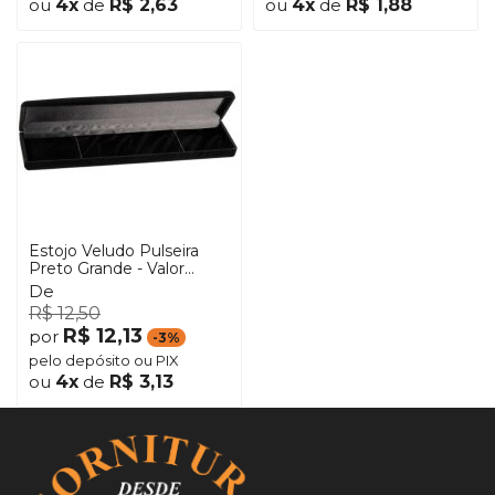
ou
4x
de
R$ 2,63
ou
4x
de
R$ 1,88
Estojo Veludo Pulseira
Preto Grande - Valor
Unitário
De
R$ 12,50
R$ 12,13
por
-3%
pelo depósito ou PIX
ou
4x
de
R$ 3,13