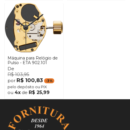
Máquina para Relógio de
Pulso - ETA 902.101
De
R$ 103,95
R$ 100,83
por
-3%
pelo depósito ou PIX
ou
4x
de
R$ 25,99