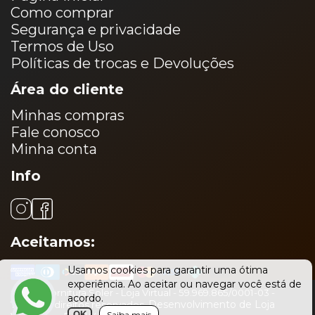
Como comprar
Segurança e privacidade
Termos de Uso
Políticas de trocas e Devoluções
Área do cliente
Minhas compras
Fale conosco
Minha conta
Info
Aceitamos:
Usamos cookies para garantir uma ótima
experiência. Ao aceitar ou navegar você está de
©
2026
Fornitura Soler - Loja Virtual - 59.969.865/0001-03 -
acordo.
Desenvolvimento de Loja
Todos os direitos reservados.
OK
Saiba mais