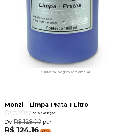
Clique na imagem para ampliar.
Monzi - Limpa Prata 1 Litro
por 0 avaliação
R$ 128,00
De
por
R$ 124,16
-3%