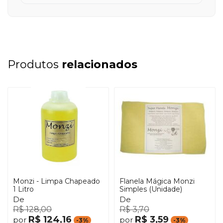
Produtos
relacionados
Monzi - Limpa Chapeado
Flanela Mágica Monzi
1 Litro
Simples (Unidade)
De
De
R$ 128,00
R$ 3,70
R$ 124,16
R$ 3,59
por
por
-3%
-3%